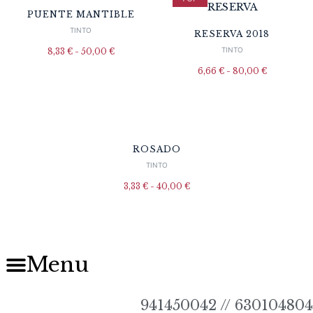
PUENTE MANTIBLE
TINTO
RESERVA 2018
Rango
TINTO
8,33
€
-
50,00
€
de
precios:
Rango
6,66
€
-
80,00
€
desde
de
8,33 €
precios:
hasta
desde
50,00 €
6,66 €
hasta
80,00 €
ROSADO
TINTO
Rango
3,33
€
-
40,00
€
de
precios:
desde
3,33 €
hasta
40,00 €
Menu
941450042 // 630104804