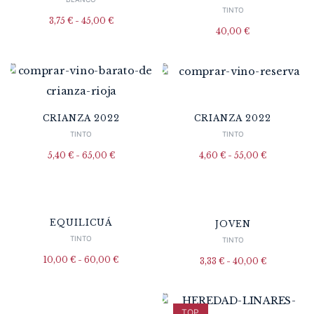
TINTO
Rango
3,75
€
-
45,00
€
de
40,00
€
precios:
desde
3,75 €
hasta
45,00 €
CRIANZA 2022
CRIANZA 2022
TINTO
TINTO
Rango
Rango
5,40
€
-
65,00
€
4,60
€
-
55,00
€
de
de
precios:
precios:
desde
desde
5,40 €
4,60 €
hasta
hasta
65,00 €
55,00 €
EQUILICUÁ
JOVEN
TINTO
TINTO
Rango
10,00
€
-
60,00
€
Rango
3,33
€
-
40,00
€
de
de
precios:
precios:
desde
desde
10,00 €
3,33 €
hasta
hasta
60,00 €
40,00 €
TOP