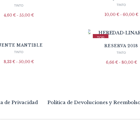
TINTO
TINTO
10,00
€
-
60,00
€
4,60
€
-
55,00
€
TOP
UENTE MANTIBLE
RESERVA 2018
TINTO
TINTO
8,33
€
-
50,00
€
6,66
€
-
80,00
€
ca de Privacidad
Política de Devoluciones y Reembols