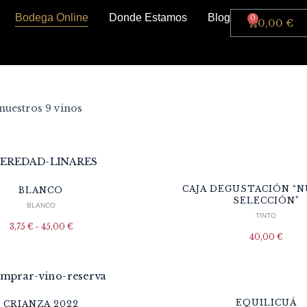
Bodega Online
Donde Estamos
Blog
0,00
€
uestros 9 vinos
CAJA DEGUSTACIÓN “
BLANCO
SELECCIÓN”
BLANCO
TINTO
3,75
€
-
45,00
€
40,00
€
EQUILICUÁ
CRIANZA 2022