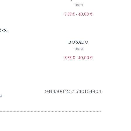
TINTO
3,33
€
-
40,00
€
ROSADO
TINTO
3,33
€
-
40,00
€
941450042 // 630104804
os