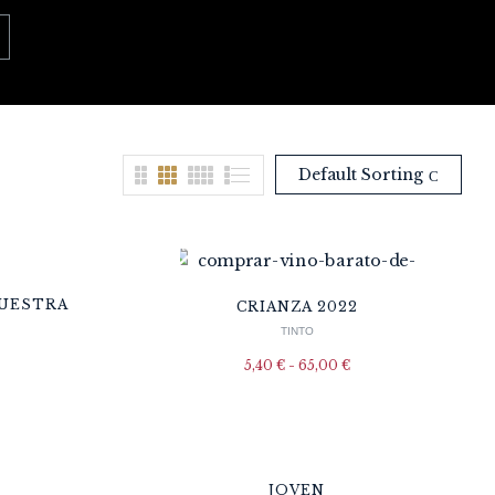
Default Sorting
NUESTRA
CRIANZA 2022
TINTO
5,40
€
-
65,00
€
JOVEN