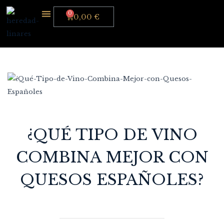
0,00
€
Heredad Linares
Sobre Nosotros
Bodega Online
Donde Estamos
¿QUÉ TIPO DE VINO
COMBINA MEJOR CON
QUESOS ESPAÑOLES?