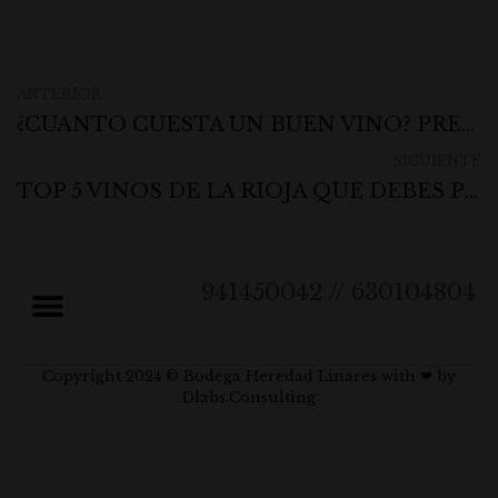
ANTERIOR
¿CUÁNTO CUESTA UN BUEN VINO? PRECIOS MEDIOS Y LO QUE DEBES ESPERAR
SIGUIENTE
TOP 5 VINOS DE LA RIOJA QUE DEBES PROBAR UNA VEZ EN LA VIDA
941450042 // 630104804
Política de Cookies
Política de Privacidad
Política de Devoluciones y Reembolsos
Copyright 2024 © Bodega Heredad Linares with ❤ by
Dlabs.Consulting