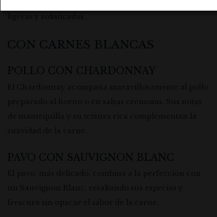
mar, ofreciendo combinaciones ideales para cenas
ligeras y sofisticadas.
CON CARNES BLANCAS
POLLO CON CHARDONNAY
El Chardonnay acompaña maravillosamente al pollo
preparado al horno o en salsas cremosas. Sus notas
de mantequilla y su textura rica complementan la
suavidad de la carne.
PAVO CON SAUVIGNON BLANC
El pavo, más delicado, combina a la perfección con
un Sauvignon Blanc, resaltando sus especias y
frescura sin opacar el sabor de la carne.