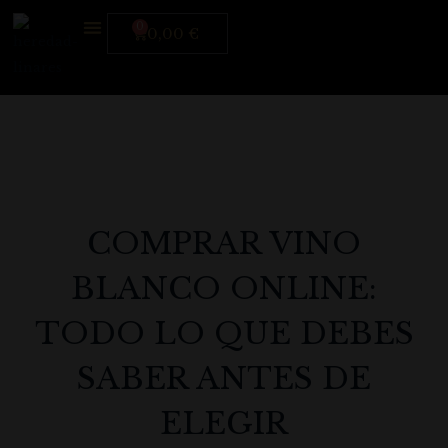
0,00
€
Heredad Linares
Sobre Nosotros
Bodega Online
Donde Estamos
COMPRAR VINO
BLANCO ONLINE:
TODO LO QUE DEBES
SABER ANTES DE
ELEGIR