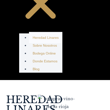
Heredad Linares
Sobre Nosotros
Bodega Online
Donde Estamos
Blog
HEREDAD
LINARES