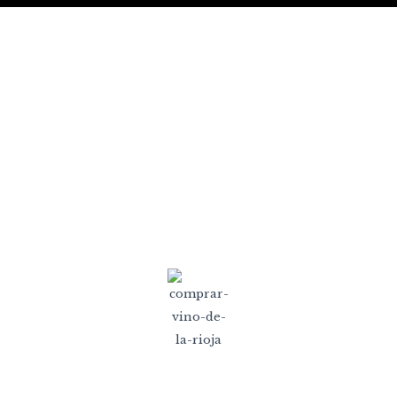
HEREDAD LINARES
DESDE EL CORAZÓN DE LA RIOJA...
HACIENDO LO QUE MÁS NOS GUSTA