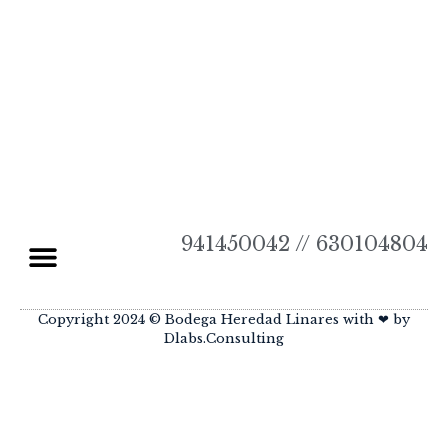
PASIÓN.
941450042 // 630104804
Política de Cookies
Política de Privacidad
Política de Devoluciones y Reembolsos
Copyright 2024 © Bodega Heredad Linares with ❤ by
Dlabs.Consulting