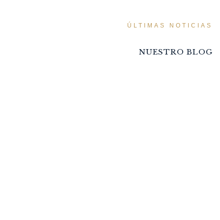
ÚLTIMAS NOTICIAS
NUESTRO BLOG
SUMÉRGETE EN EL
LEGADO DE NUESTROS
VINOS,
DONDE LA TRADICIÓN SE
ENCUENTRA CON LA